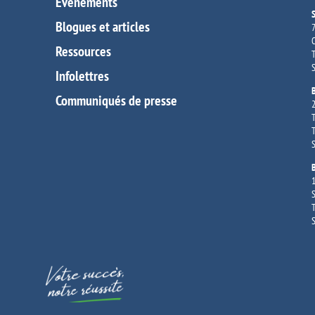
Événements
Blogues et articles
7
O
Ressources
T
S
Infolettres
Communiqués de presse
2
T
T
S
1
S
T
S