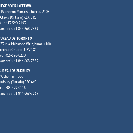
SIÈGE SOCIAL OTTAWA
45, chemin Montréal, bureau 210B
ttawa (Ontario) K1K 0T1
él. : 613-590-2493
ans frais : 1 844 668-7333
BUREAU DE TORONTO
73, rue Richmond West, bureau 100
oronto (Ontario) M5V 1X1
él : 416-596-0220
ans frais : 1 844 668-7333
BUREAU DE SUDBURY
9, chemin Frood
udbury (Ontario) P3C 4Y9
él : 705-479-0116
ans frais : 1 844 668-7333