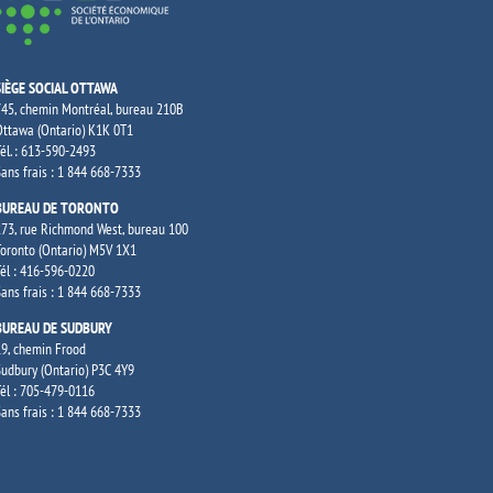
SIÈGE SOCIAL OTTAWA
45, chemin Montréal, bureau 210B
ttawa (Ontario) K1K 0T1
él. : 613-590-2493
ans frais : 1 844 668-7333
BUREAU DE TORONTO
73, rue Richmond West, bureau 100
oronto (Ontario) M5V 1X1
él : 416-596-0220
ans frais : 1 844 668-7333
BUREAU DE SUDBURY
9, chemin Frood
udbury (Ontario) P3C 4Y9
él : 705-479-0116
ans frais : 1 844 668-7333