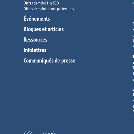
Offres d’emploi à la SÉO
Offres d’emploi de nos partenaires
Événements
Blogues et articles
7
O
Ressources
T
S
Infolettres
Communiqués de presse
2
T
T
S
1
S
T
S